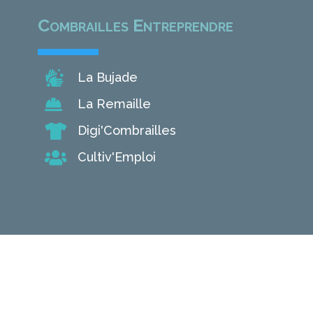
Combrailles Entreprendre

La Bujade

La Remaille

Digi'Combrailles

Cultiv'Emploi
Conception 2022 © Agence iCombrailles - Pionsat