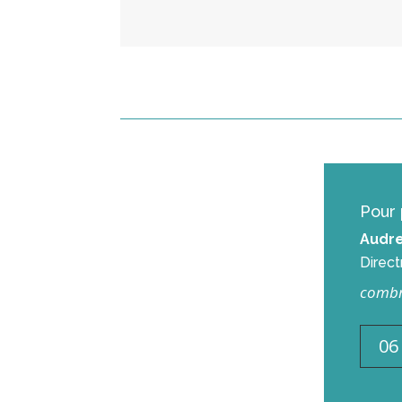
Pour 
Audr
Direct
combr
06