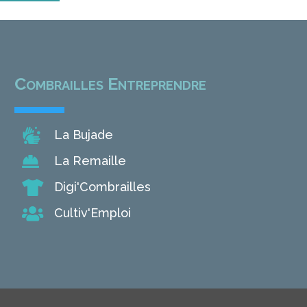
Combrailles Entreprendre

La Bujade

La Remaille

Digi'Combrailles

Cultiv'Emploi