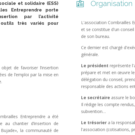
Organisation

ociale et solidaire (ESS)
lles Entreprendre porte
sertion par l’activité
L'association Combrailles En
utils très variés pour
et se constitue d'un conse
de son bureau.
Ce dernier est chargé d'exéc
générale.
Le président
représente l'a
objet de favoriser l’insertion
prépare et met en œuvre les 
ées de l’emploi par la mise en
délégation du conseil, prend
e.
responsable des actions ent
Le secrétaire
assure le bo
Il rédige les compte rendus
subvention…
mbrailles Entreprendre a été
Le trésorier
a la responsab
ce au chantier d’insertion de
l'association (cotisations,
a Bujade», la communauté de