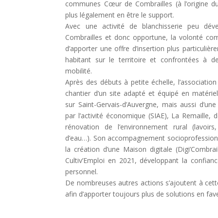
communes Cœur de Combrailles (à l’origine d
plus légalement en être le support.
Avec une activité de blanchisserie peu dé
Combrailles et donc opportune, la volonté com
d’apporter une offre d’insertion plus particuli
habitant sur le territoire et confrontées à 
mobilité.
Après des débuts à petite échelle, l’associatio
chantier d’un site adapté et équipé en matériel
sur Saint-Gervais-d’Auvergne, mais aussi d’une
par l’activité économique (SIAE), La Remaille, dé
rénovation de l’environnement rural (lavoir
d’eau…). Son accompagnement socioprofessionne
la création d’une Maison digitale (Digi’Combrai
Cultiv’Emploi en 2021, développant la confian
personnel.
De nombreuses autres actions s’ajoutent à cette
afin d’apporter toujours plus de solutions en fave