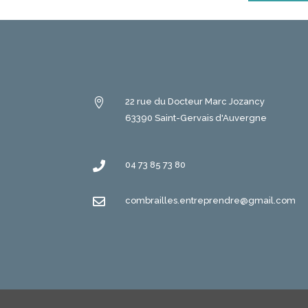

22 rue du Docteur Marc Jozancy
63390 Saint-Gervais d'Auvergne

04 73 85 73 80

combrailles.entreprendre@gmail.com