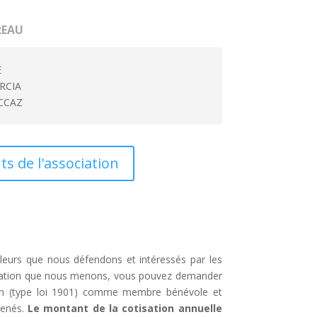
REAU
E
ARCIA
CCAZ
ts de l'association
aleurs que nous défendons et intéressés par les
ormation que nous menons, vous pouvez demander
ion (type loi 1901) comme membre bénévole et
menés.
Le montant de la cotisation annuelle