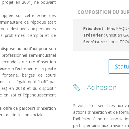
u projet en 2001) ne pouvant
COMPOSITION DU BU
veloppée sur cette zone des
munautaire de l’époque était
Président :
Max RAQU
èrement destinée aux personnes
Trésorier :
Christian G
des problèmes d’emploi et de
Secrétaire :
Louis TRO
n dispose aujourd’hui pour son
 professionnel semi-industriel
 seconde structure d’insertion
Statu
diée à l’entretien et la petite
s, fontaine, berges de cours
l s’est également étoffé par
Adhésion

lles) en 2018 et du dispositif
ce en soi et l’épanouissement
Si vous êtes sensibles aux v
 offre de parcours d’insertion
actions d’insertion et de f
ur de l’inclusion sociale.
l’adhésion à notre associat
participer ainsi aux travaux 